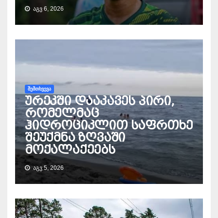
ᲐᲒᲕ 6, 2026
ᲨᲔᲛᲗᲮᲕᲔᲕᲐ
ურეკში დააკავეს პირი,
რომელმაც
ჰიდროციკლით საფრთხე
შეუქმნა ზღვაში
მოქალაქეებს
ᲐᲒᲕ 5, 2026