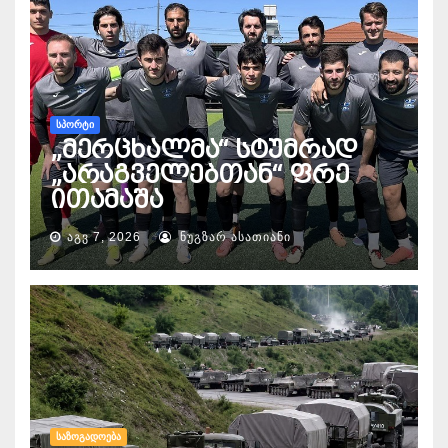
ᲡᲞᲝᲠᲢᲘ
„მერცხალმა“ სტუმრად
„არაგველებთან“ ფრე
ითამაშა
ᲐᲒᲕ 7, 2026
ᲜᲣᲒᲖᲐᲠ ᲐᲡᲐᲗᲘᲐᲜᲘ
ᲡᲐᲖᲝᲒᲐᲓᲝᲔᲑᲐ