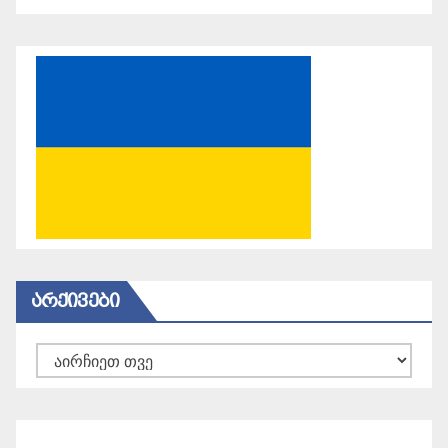
ᲐᲠᲥᲘᲕᲔᲑᲘ
არქივები