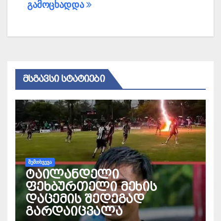
გამოცხადდა
ᲛᲡᲒᲐᲕᲡᲘ ᲡᲢᲐᲢᲘᲔᲑᲘ
ᲨᲔᲛᲗᲮᲕᲔᲕᲐ
ტაილანდელი
ფეხბურთელი მეხის
დაცემის შედეგად
გარდაიცვალა