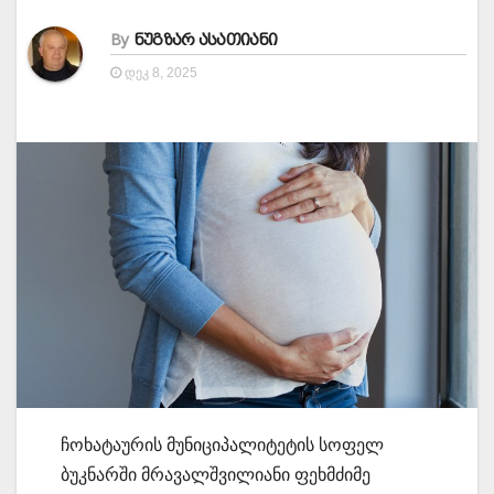
By
ნუგზარ ასათიანი
ᲓᲔᲙ 8, 2025
ჩოხატაურის მუნიციპალიტეტის სოფელ
ბუკნარში მრავალშვილიანი ფეხმძიმე