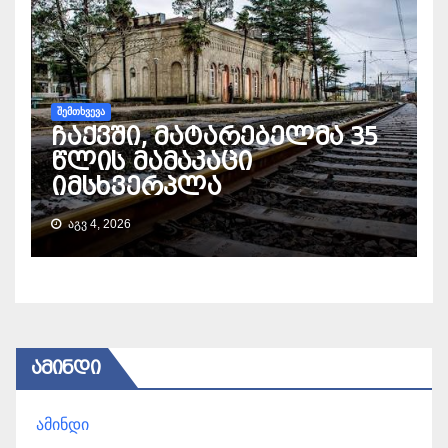
ᲨᲔᲛᲗᲮᲕᲔᲕᲐ
ჩაქვში, მატარებელმა 35
წლის მამაკაცი
იმსხვერპლა
ᲐᲒᲕ 4, 2026
ᲐᲛᲘᲜᲓᲘ
ამინდი