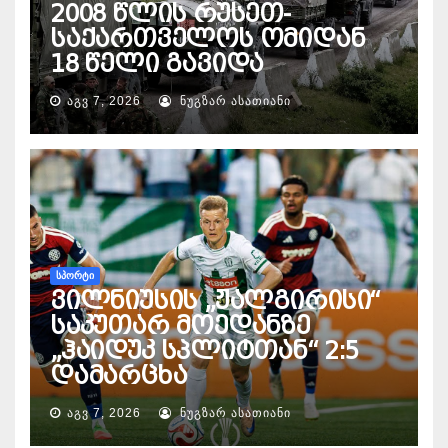
2008 წლის რუსეთ-
საქართველოს ომიდან
18 წელი გავიდა
ᲐᲒᲕ 7, 2026
ᲜᲣᲒᲖᲐᲠ ᲐᲡᲐᲗᲘᲐᲜᲘ
ᲡᲞᲝᲠᲢᲘ
ვილნიუსის „ჟალგირისი“
საკუთარ მოედანზე
„ჰაიდუკ სპლიტთან“ 2:5
დამარცხა
ᲐᲒᲕ 7, 2026
ᲜᲣᲒᲖᲐᲠ ᲐᲡᲐᲗᲘᲐᲜᲘ