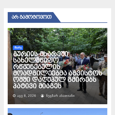
ᲐᲠ ᲒᲐᲛᲝᲢᲝᲕᲝᲗ
ᲛᲮᲐᲠᲔ
გურიის მხარეში
სახელმწიფო
რწმუნებულის
მოადგილეებმა აგვისტოს
ომში დაღუპულ გმირებს
პატივი მიაგეს
ᲐᲒᲕ 8, 2026
ᲜᲣᲒᲖᲐᲠ ᲐᲡᲐᲗᲘᲐᲜᲘ