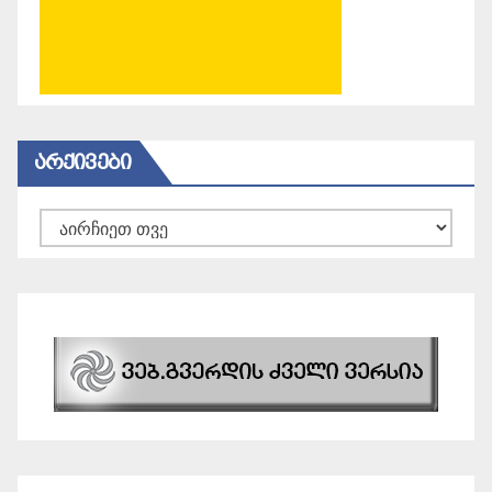
ᲐᲠᲥᲘᲕᲔᲑᲘ
არქივები