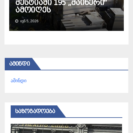
მესტიაში 195 „მაინერი“
ამოიღეს
ᲘᲕᲜ 5, 2026
ᲐᲛᲘᲜᲓᲘ
ამინდი
ᲡᲐᲖᲝᲒᲐᲓᲝᲔᲑᲐ