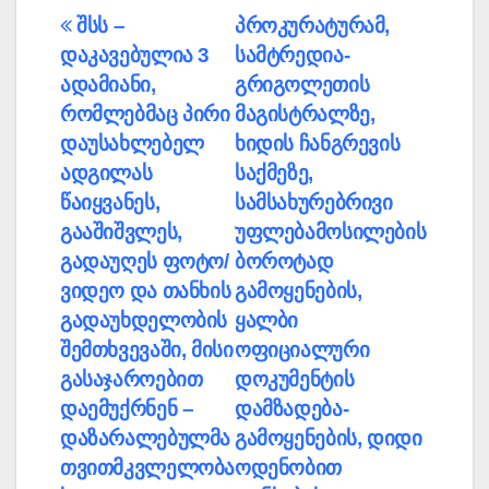
პოსტის
შსს –
პროკურატურამ,
დაკავებულია 3
სამტრედია-
ნავიგაცია
ადამიანი,
გრიგოლეთის
რომლებმაც პირი
მაგისტრალზე,
დაუსახლებელ
ხიდის ჩანგრევის
ადგილას
საქმეზე,
წაიყვანეს,
სამსახურებრივი
გააშიშვლეს,
უფლებამოსილების
გადაუღეს ფოტო/
ბოროტად
ვიდეო და თანხის
გამოყენების,
გადაუხდელობის
ყალბი
შემთხვევაში, მისი
ოფიციალური
გასაჯაროებით
დოკუმენტის
დაემუქრნენ –
დამზადება-
დაზარალებულმა
გამოყენების, დიდი
თვითმკვლელობა
ოდენობით