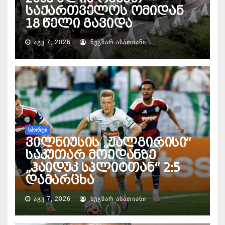
საქართველოს ომიდან
18 წელი გავიდა
ᲐᲒᲕ 7, 2026
ᲜᲣᲒᲖᲐᲠ ᲐᲡᲐᲗᲘᲐᲜᲘ
ᲡᲞᲝᲠᲢᲘ
ვილნიუსის „ჟალგირისი“
საკუთარ მოედანზე
„ჰაიდუკ სპლიტთან“ 2:5
დამარცხა
ᲐᲒᲕ 7, 2026
ᲜᲣᲒᲖᲐᲠ ᲐᲡᲐᲗᲘᲐᲜᲘ