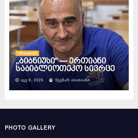
ᲡᲐᲖᲝᲒᲐᲓᲝᲔᲑᲐ
„ბიბნიუსი“ — ერთიანი
საბიბლიოთეკო სივრცე
ᲐᲒᲕ 6, 2026
ᲜᲣᲒᲖᲐᲠ ᲐᲡᲐᲗᲘᲐᲜᲘ
PHOTO GALLERY