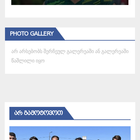
PHOTO GALLERY
არ არსებობს შერჩეულ გალერეაში ან გალერეაში
წაშლილი იყო
ᲐᲠ ᲒᲐᲛᲝᲢᲝᲕᲝᲗ