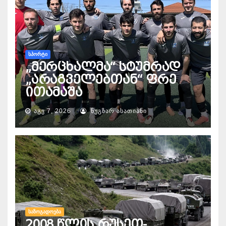
ᲡᲞᲝᲠᲢᲘ
„მერცხალმა“ სტუმრად
„არაგველებთან“ ფრე
ითამაშა
ᲐᲒᲕ 7, 2026
ᲜᲣᲒᲖᲐᲠ ᲐᲡᲐᲗᲘᲐᲜᲘ
ᲡᲐᲖᲝᲒᲐᲓᲝᲔᲑᲐ
2008 წლის რუსეთ-