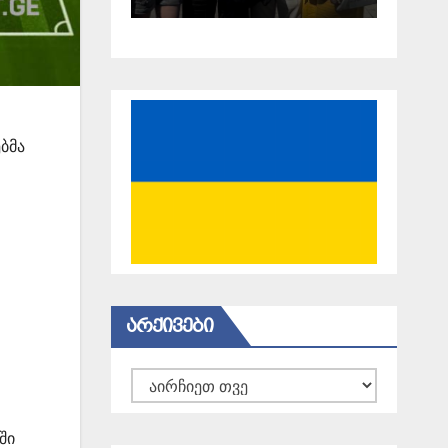
18 წელი
გავიდა
ბმა
ᲐᲠᲥᲘᲕᲔᲑᲘ
არქივები
ში