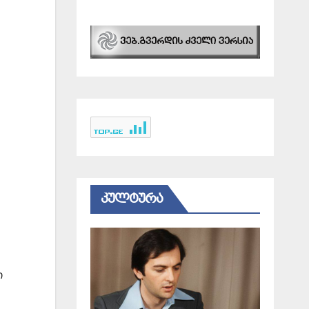
ᲙᲣᲚᲢᲣᲠᲐ
ი