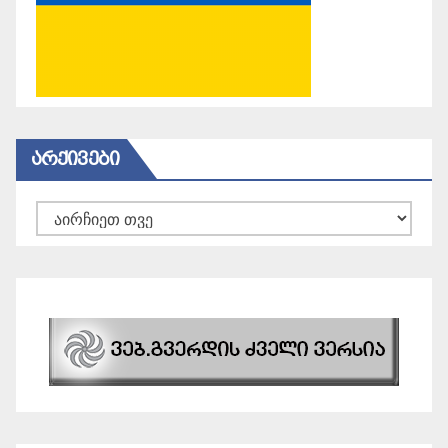
ᲐᲠᲥᲘᲕᲔᲑᲘ
არქივები