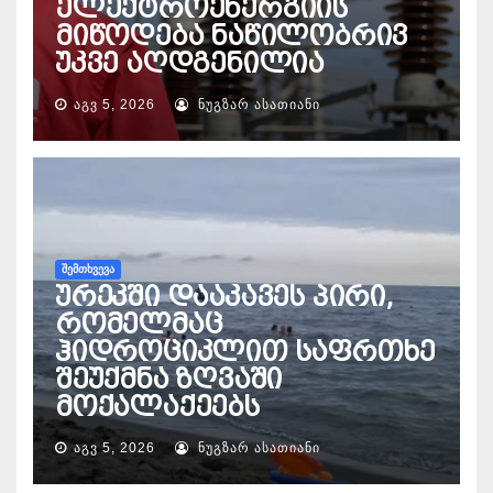
ელექტროენერგიის
მიწოდება ნაწილობრივ
უკვე აღდგენილია
ᲐᲒᲕ 5, 2026
ᲜᲣᲒᲖᲐᲠ ᲐᲡᲐᲗᲘᲐᲜᲘ
ᲨᲔᲛᲗᲮᲕᲔᲕᲐ
ურეკში დააკავეს პირი,
რომელმაც
ჰიდროციკლით საფრთხე
შეუქმნა ზღვაში
მოქალაქეებს
ᲐᲒᲕ 5, 2026
ᲜᲣᲒᲖᲐᲠ ᲐᲡᲐᲗᲘᲐᲜᲘ