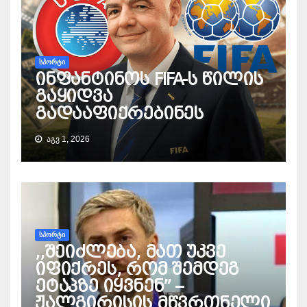
ᲡᲞᲝᲠᲢᲘ
ინფანტინოს FIFA-ს წილის
გაყიდვა
გადააფიქრებინეს
ᲐᲒᲕ 1, 2026
ᲡᲞᲝᲠᲢᲘ
,,შეიძლება, მათ უკვე
იფიქრეს, რომ შემდეგ
ეტაპზე იყვნენ” –
ჟალგირისის მწვრთნელი