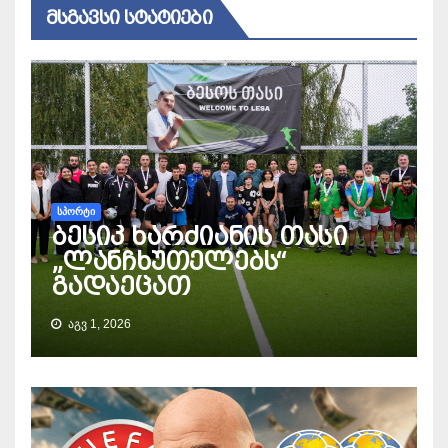
ᲛᲡᲒᲐᲕᲡᲘ ᲡᲢᲐᲢᲘᲔᲑᲘ
ᲡᲞᲝᲠᲢᲘ
ბესიკ ხარძიანის თასი
„ლანჩხუთელებს“
გადაეცათ
ᲐᲒᲕ 1, 2026