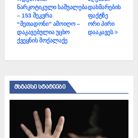
ნარკოტიკული საშუალება
დახმარების
– 153 შეკვრა
ფაქტზე
“მეთადონი” ამოიღო –
ორი პირი
დაკავებულია უცხო
დააკავეს
ქვეყნის მოქალაქე
ᲛᲡᲒᲐᲕᲡᲘ ᲡᲢᲐᲢᲘᲔᲑᲘ