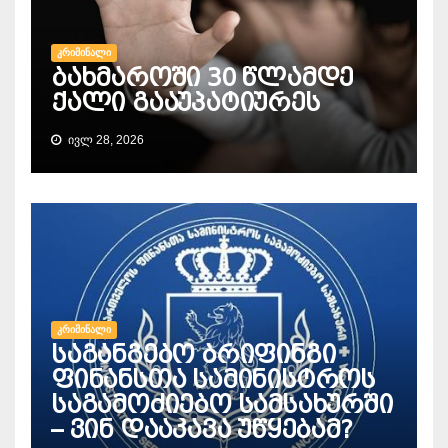
ᲙᲠᲘᲛᲘᲜᲐᲚᲘ
ბახმაროში 30 წლამდე
ქალი გააუპატიურეს
ᲘᲕᲚ 28, 2026
ᲙᲠᲘᲛᲘᲜᲐᲚᲘ
საგანგებო ბრიფინგი
ფინანსთა სამინისტროს
საგამოძიებო სამსახურში
– ვინ დააკავა უწყებამ?