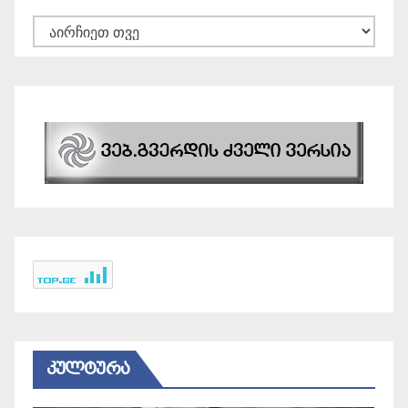
არქივები
ᲙᲣᲚᲢᲣᲠᲐ