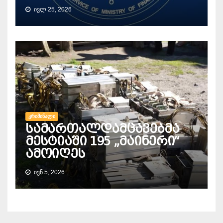
ᲘᲕᲚ 25, 2026
ᲙᲠᲘᲛᲘᲜᲐᲚᲘ
სამართალდამცავებმა
მესტიაში 195 „მაინერი“
ამოიღეს
ᲘᲕᲜ 5, 2026