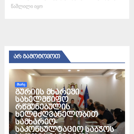
წაშლილი იყო
ᲐᲠ ᲒᲐᲛᲝᲢᲝᲕᲝᲗ
ᲛᲮᲐᲠᲔ
გურიის მხარეში
სახელმწიფო
რწმუნებულის
ხელმძღვანელობით
სამხარეო-
საკონსულტაციო საბჭოს