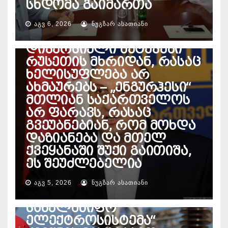
სხდომა გაიმართა
ᲔᲜᲔᲠᲒᲔᲢᲘᲙᲐ
პაატა დავითაია – ეჭვი
ᲐᲒᲕ 6, 2026
ᲜᲣᲒᲖᲐᲠ ᲐᲡᲐᲗᲘᲐᲜᲘ
მაქვს, ხდება
დივერსიული შეტევები
რუსეთის მხრიდან, რასაც
ხელისუფლება არ
ახმაურებს – „ენგურჰესი“
მთლიან საქართველოს
არ ფარავს, რასაც
გვეუბნებიან, რომ მოხდა
დაზიანება და მთელ
ქვეყანაში შუქი გაითიშა,
ეს შეუძლებელია
ᲐᲒᲕ 5, 2026
ᲜᲣᲒᲖᲐᲠ ᲐᲡᲐᲗᲘᲐᲜᲘ
ᲔᲜᲔᲠᲒᲔᲢᲘᲙᲐ
საქართველოს
სახელმწიფო
ელექტროსისტემა“