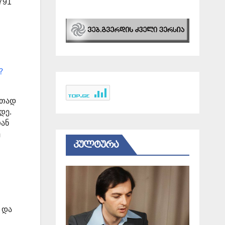
791
?
რთად
მდე.
ან
ე
ᲙᲣᲚᲢᲣᲠᲐ
 და