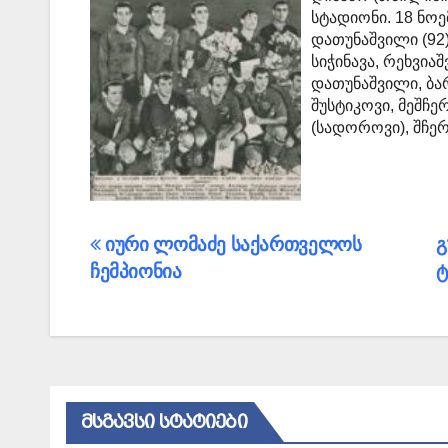
სტადიონი. 18 ნოემ
დათუნაშვილი (92),
სიჭინავა, რეხვიაშ
დათუნაშვილი, ბა
შუსტიკოვი, მეშჩე
(სადოროვი), შჩერ
პოსტის
იური ლომაძე საქართველოს
გ
ჩემპიონია
ტ
ნავიგაცია
ᲛᲡᲒᲐᲕᲡᲘ ᲡᲢᲐᲢᲘᲔᲑᲘ