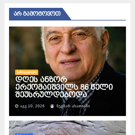
ᲐᲠ ᲒᲐᲛᲝᲢᲝᲕᲝᲗ
ᲡᲐᲖᲝᲒᲐᲓᲝᲔᲑᲐ
დღეს ანზორ
ერქომაიშვილს 86 წელი
შეუსრულდებოდა
ᲐᲒᲕ 10, 2026
ᲜᲣᲒᲖᲐᲠ ᲐᲡᲐᲗᲘᲐᲜᲘ