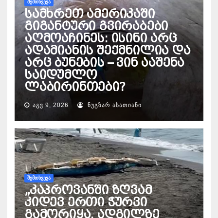
ᲨᲔᲛᲗᲮᲕᲔᲕᲐ
სამხრეთ ამერიკაში
გიგანტური გვირაბები
აღმოაჩინეს: ისინი არც
ადამიანის შექმნილია და
არც ბუნების – ვინ ააშენა
საიდუმლო
ლაბირინთები?
ᲐᲒᲕ 9, 2026
ᲜᲣᲒᲖᲐᲠ ᲐᲡᲐᲗᲘᲐᲜᲘ
ᲨᲔᲛᲗᲮᲕᲔᲕᲐ
„კაპროვანში ზღვამ
კიდევ ერთი ჭურვი
გამორიყა, ადგილზე