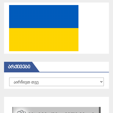
ᲐᲠᲥᲘᲕᲔᲑᲘ
არქივები