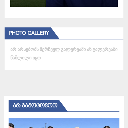
PHOTO GALLERY
არ არსებობს შერჩეულ გალერეაში ან გალერეაში
წაშლილი იყო
ᲐᲠ ᲒᲐᲛᲝᲢᲝᲕᲝᲗ