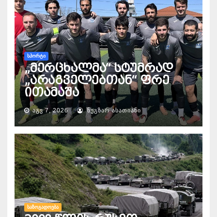
ᲡᲞᲝᲠᲢᲘ
„მერცხალმა“ სტუმრად
„არაგველებთან“ ფრე
ითამაშა
ᲐᲒᲕ 7, 2026
ᲜᲣᲒᲖᲐᲠ ᲐᲡᲐᲗᲘᲐᲜᲘ
ᲡᲐᲖᲝᲒᲐᲓᲝᲔᲑᲐ