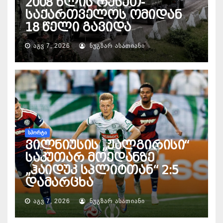
2008 წლის რუსეთ-
საქართველოს ომიდან
18 წელი გავიდა
ᲐᲒᲕ 7, 2026
ᲜᲣᲒᲖᲐᲠ ᲐᲡᲐᲗᲘᲐᲜᲘ
ᲡᲞᲝᲠᲢᲘ
ვილნიუსის „ჟალგირისი“
საკუთარ მოედანზე
„ჰაიდუკ სპლიტთან“ 2:5
დამარცხა
ᲐᲒᲕ 7, 2026
ᲜᲣᲒᲖᲐᲠ ᲐᲡᲐᲗᲘᲐᲜᲘ