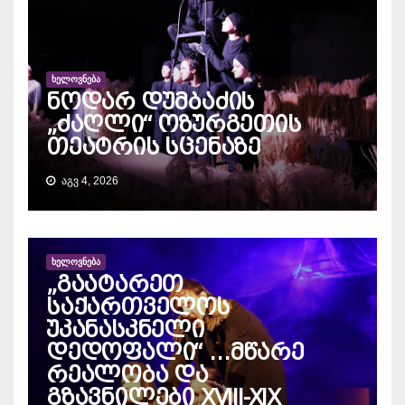
ᲮᲔᲚᲝᲕᲜᲔᲑᲐ
ნოდარ დუმბაძის
„ძაღლი“ ოზურგეთის
თეატრის სცენაზე
ᲐᲒᲕ 4, 2026
ᲮᲔᲚᲝᲕᲜᲔᲑᲐ
„გაატარეთ
საქართველოს
უკანასკნელი
დედოფალი“ …მწარე
რეალობა და
გზავნილები XVIII-XIX