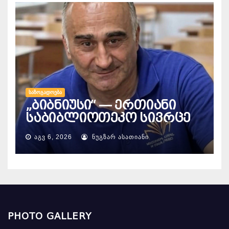
ᲡᲐᲖᲝᲒᲐᲓᲝᲔᲑᲐ
„ბიბნიუსი“ — ერთიანი
საბიბლიოთეკო სივრცე
ᲐᲒᲕ 6, 2026
ᲜᲣᲒᲖᲐᲠ ᲐᲡᲐᲗᲘᲐᲜᲘ
PHOTO GALLERY