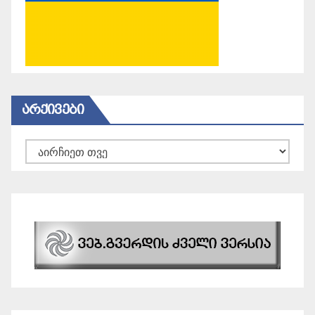
ᲐᲠᲥᲘᲕᲔᲑᲘ
არქივები