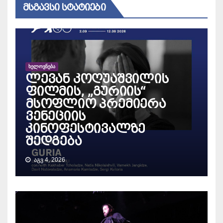
ᲛᲡᲒᲐᲕᲡᲘ ᲡᲢᲐᲢᲘᲔᲑᲘ
ᲮᲔᲚᲝᲕᲜᲔᲑᲐ
ლევან კოღუაშვილის
ფილმის, „გურიის“
მსოფლიო პრემიერა
ვენეციის
კინოფესტივალზე
შედგება
ᲐᲒᲕ 4, 2026