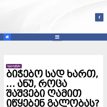
Skip
to
content
ᲮᲔᲚᲝᲕᲜᲔᲑᲐ
ბიჭებო სად ხართ,
… ანუ, როცა
შაშვები ღამით
იწყებენ გალობას?