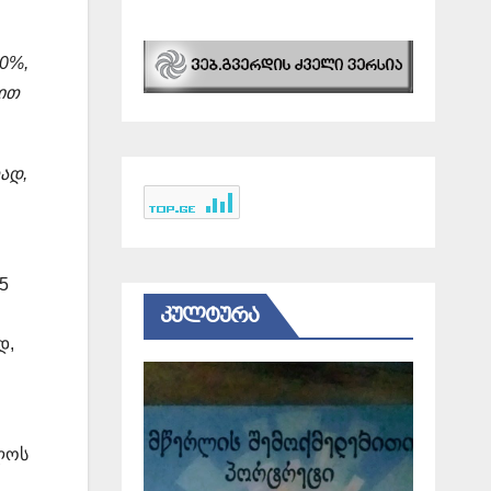
60%,
-ით
ად,
5
ᲙᲣᲚᲢᲣᲠᲐ
დ,
ლოს