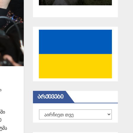
18 წელი
გავიდა
ლ
ᲐᲠᲥᲘᲕᲔᲑᲘ
ში
არქივები
0
ტმა