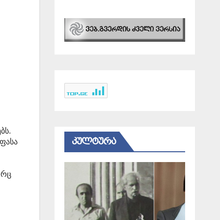
ი
ბს.
ᲙᲣᲚᲢᲣᲠᲐ
აფასა
ორც
ი