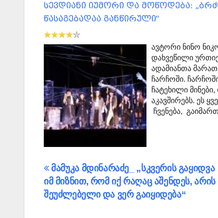
სევდიანი იუმორი და მოწოდება: „ბრძ
წასაგებადაა განწირული“
ავტორი ნინო ნი
დახვეწილი ურთიე
ადამიანთა მარათო
ჩარჩოში. ჩარჩოშ
ჩატეხილი მინები,
აკავშირებს. ეს 
ჩვენება, გაიმა
პოსტის
მამუკა მდინარაძე_ „სკვერის გაყიდვა
იმ მიზნით, რომ იქ რაღაც აშენდეს, არის
ნავიგაცია
შეუძლებელი და ვერ გაიყიდება“