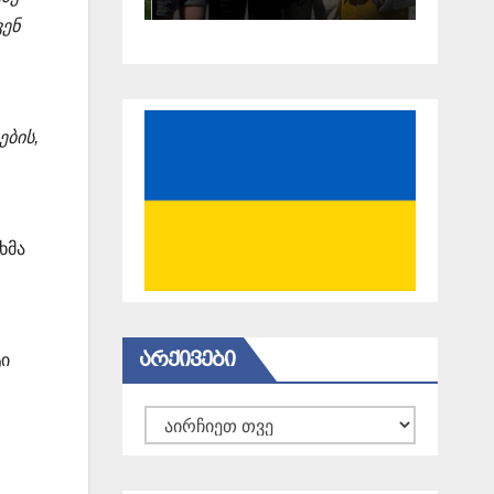
ვენ
ბის,
ხმა
ᲐᲠᲥᲘᲕᲔᲑᲘ
ტი
არქივები