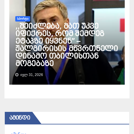
ᲡᲞᲝᲠᲢᲘ
,,შეიძლება, მათ უკვე
იფიქრეს, რომ შემდეგ
ეტაპზე იყვნენ” –
ჟალგირისის მწვრთნელი
დინამო თბილისთან
მოგებაზე
ᲘᲕᲚ 31, 2026
ᲐᲛᲘᲜᲓᲘ