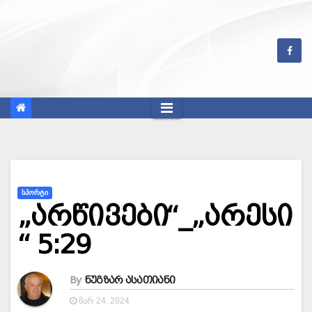
Skip
to
content
ᲡᲞᲝᲠᲢᲘ
„არწივები“_„არესი
“ 5:29
By
ნუგზარ ასათიანი
ᲛᲐᲠ 24, 2024