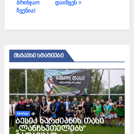
ბრინჯაო
დაიწყეს
ჩვენია!
ᲛᲡᲒᲐᲕᲡᲘ ᲡᲢᲐᲢᲘᲔᲑᲘ
ᲡᲞᲝᲠᲢᲘ
ბესიკ ხარძიანის თასი
„ლანჩხუთელებს“