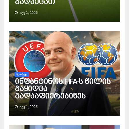
გადაეცათ
ᲐᲒᲕ 1, 2026
ᲡᲞᲝᲠᲢᲘ
ინფანტინოს FIFA-ს წილის
გაყიდვა
გადააფიქრებინეს
ᲐᲒᲕ 1, 2026