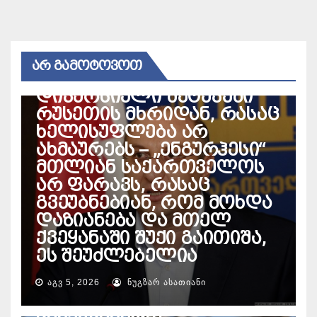
ᲔᲜᲔᲠᲒᲔᲢᲘᲙᲐ
პაატა დავითაია – ეჭვი
ᲐᲠ ᲒᲐᲛᲝᲢᲝᲕᲝᲗ
მაქვს, ხდება
დივერსიული შეტევები
რუსეთის მხრიდან, რასაც
ხელისუფლება არ
ახმაურებს – „ენგურჰესი“
მთლიან საქართველოს
არ ფარავს, რასაც
გვეუბნებიან, რომ მოხდა
დაზიანება და მთელ
ქვეყანაში შუქი გაითიშა,
ეს შეუძლებელია
ᲐᲒᲕ 5, 2026
ᲜᲣᲒᲖᲐᲠ ᲐᲡᲐᲗᲘᲐᲜᲘ
ᲔᲜᲔᲠᲒᲔᲢᲘᲙᲐ
საქართველოს