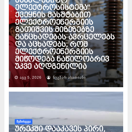
სახელმწიფო
ელექტროსისტემა“
ქვეყნის მასშტაბით
ელექტროენერგიის
გათიშვის მიზეზებზე
განცხადებას ავრცელებს
და აცხადებს, რომ
ელექტროენერგიის
მიწოდება ნაწილობრივ
უკვე აღდგენილია
ᲐᲒᲕ 5, 2026
ᲜᲣᲒᲖᲐᲠ ᲐᲡᲐᲗᲘᲐᲜᲘ
ᲨᲔᲛᲗᲮᲕᲔᲕᲐ
ურეკში დააკავეს პირი,