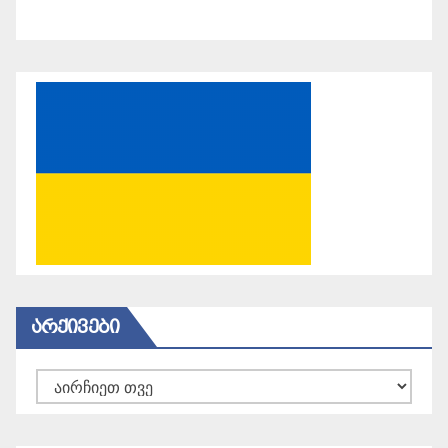
ᲐᲠᲥᲘᲕᲔᲑᲘ
არქივები