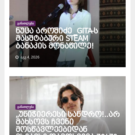
ᲒᲐᲜᲐᲗᲚᲔᲑᲐ
ნუცა აროშიძე _GITA-ს
მასშტაბური STEAM
ბანაკის მონაწილე!
ᲐᲒᲕ 4, 2026
ᲒᲐᲜᲐᲗᲚᲔᲑᲐ
„უნიჭიერესი სანდრო!..არ
მახსოვს ჩვენი
მოსწავლეებიდან