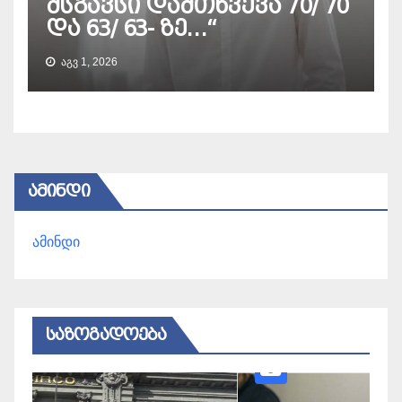
მსგავსი დამთხვევა 70/ 70
და 63/ 63- ზე…“
ᲐᲒᲕ 1, 2026
ᲐᲛᲘᲜᲓᲘ
ამინდი
ᲡᲐᲖᲝᲒᲐᲓᲝᲔᲑᲐ