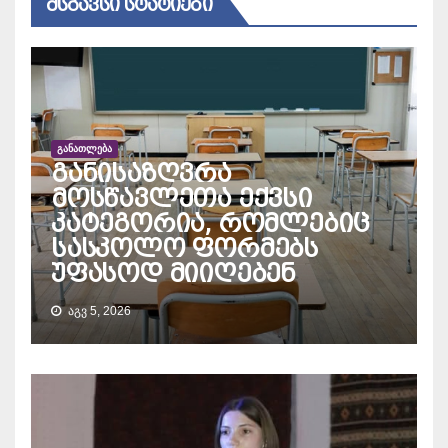
ᲛᲡᲒᲐᲕᲡᲘ ᲡᲢᲐᲢᲘᲔᲑᲘ
ᲒᲐᲜᲐᲗᲚᲔᲑᲐ
განისაზღვრა
მოსწავლეთა ექვსი
კატეგორია, რომლებიც
სასკოლო ფორმებს
უფასოდ მიიღებენ
ᲐᲒᲕ 5, 2026