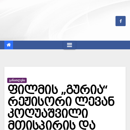
Skip
to
content
ᲒᲐᲜᲐᲗᲚᲔᲑᲐ
ფილმის „გურია“
რეჟისორი ლევან
კოღუაშვილი
მთისპირის და