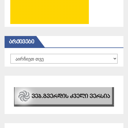
ᲐᲠᲥᲘᲕᲔᲑᲘ
არქივები