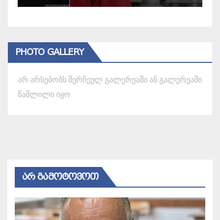
PHOTO GALLERY
არ არსებობს შერჩეულ გალერეაში ან გალერეაში
წაშლილი იყო
ᲐᲠ ᲒᲐᲛᲝᲢᲝᲕᲝᲗ