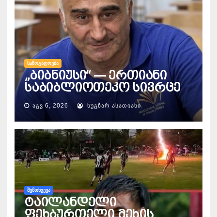
ᲡᲐᲖᲝᲒᲐᲓᲝᲔᲑᲐ
„ბიბნიუსი“ — ერთიანი
საბიბლიოთეკო სივრცე
ᲐᲒᲕ 6, 2026
ᲜᲣᲒᲖᲐᲠ ᲐᲡᲐᲗᲘᲐᲜᲘ
ᲨᲔᲛᲗᲮᲕᲔᲕᲐ
ტაილანდელი
ფეხბურთელი მეხის