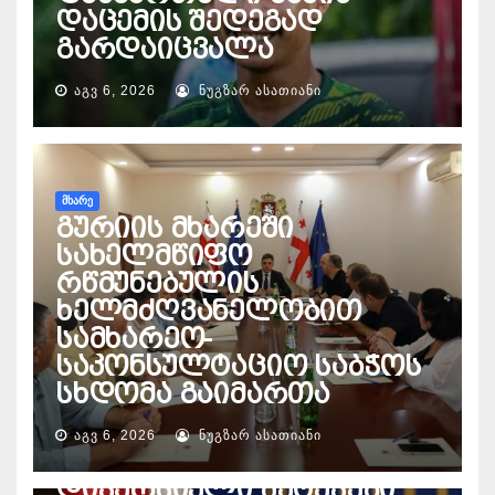
დაცემის შედეგად
გარდაიცვალა
ᲐᲒᲕ 6, 2026
ᲜᲣᲒᲖᲐᲠ ᲐᲡᲐᲗᲘᲐᲜᲘ
ᲛᲮᲐᲠᲔ
გურიის მხარეში
სახელმწიფო
რწმუნებულის
ხელმძღვანელობით
სამხარეო-
საკონსულტაციო საბჭოს
სხდომა გაიმართა
ᲔᲜᲔᲠᲒᲔᲢᲘᲙᲐ
პაატა დავითაია – ეჭვი
ᲐᲒᲕ 6, 2026
ᲜᲣᲒᲖᲐᲠ ᲐᲡᲐᲗᲘᲐᲜᲘ
მაქვს, ხდება
დივერსიული შეტევები