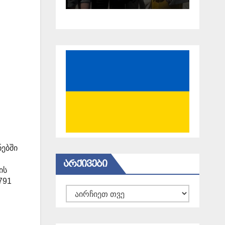
18 წელი
გავიდა
ნებში
ᲐᲠᲥᲘᲕᲔᲑᲘ
ის
791
არქივები