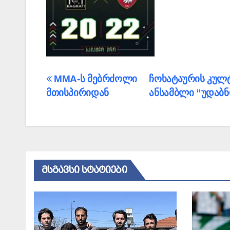
პოსტის
MMA-ს მებრძოლი
ჩოხატაურის კულ
მთისპირიდან
ანსამბლი “უდაბნ
ნავიგაცია
ᲛᲡᲒᲐᲕᲡᲘ ᲡᲢᲐᲢᲘᲔᲑᲘ