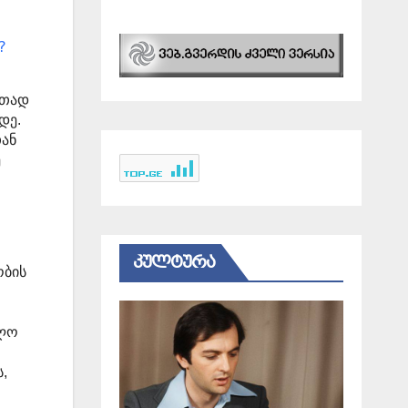
?
რთად
მდე.
ან
ე
ᲙᲣᲚᲢᲣᲠᲐ
ობის
ოლო
,