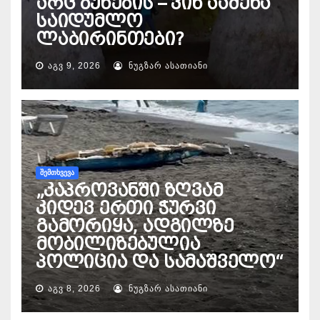
არც ბუნების – ვინ ააშენა
საიდუმლო
ლაბირინთები?
ᲐᲒᲕ 9, 2026
ᲜᲣᲒᲖᲐᲠ ᲐᲡᲐᲗᲘᲐᲜᲘ
ᲨᲔᲛᲗᲮᲕᲔᲕᲐ
„კაპროვანში ზღვამ
კიდევ ერთი ჭურვი
გამორიყა, ადგილზე
მობილიზებულია
პოლიცია და სამაშველო“
ᲐᲒᲕ 8, 2026
ᲜᲣᲒᲖᲐᲠ ᲐᲡᲐᲗᲘᲐᲜᲘ