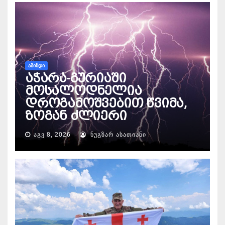
ᲐᲛᲘᲜᲓᲘ
აჭარა-გურიაში
მოსალოდნელია
დროგამოშვებით წვიმა,
ზოგან ძლიერი
ᲐᲒᲕ 8, 2026
ᲜᲣᲒᲖᲐᲠ ᲐᲡᲐᲗᲘᲐᲜᲘ