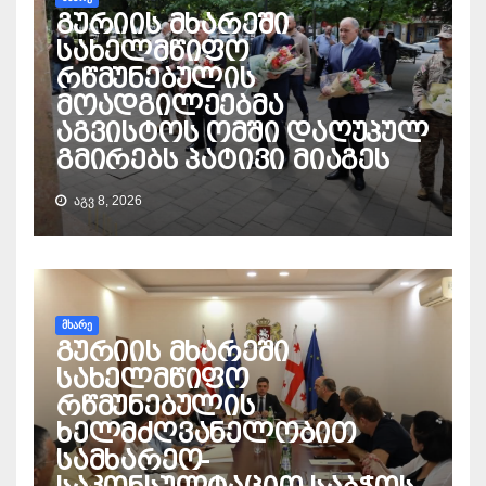
გურიის მხარეში
სახელმწიფო
რწმუნებულის
მოადგილეებმა
აგვისტოს ომში დაღუპულ
გმირებს პატივი მიაგეს
ᲐᲒᲕ 8, 2026
ᲛᲮᲐᲠᲔ
გურიის მხარეში
სახელმწიფო
რწმუნებულის
ხელმძღვანელობით
სამხარეო-