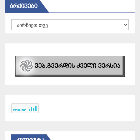
ᲐᲠᲥᲘᲕᲔᲑᲘ
არქივები