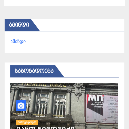
ᲐᲛᲘᲜᲓᲘ
ამინდი
ᲡᲐᲖᲝᲒᲐᲓᲝᲔᲑᲐ
ᲡᲐᲖᲝᲒᲐᲓᲝᲔᲑᲐ