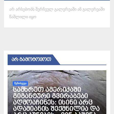
არ არსებობს შერჩეულ გალერეაში ან გალერეაში
წაშლილი იყო
ᲐᲠ ᲒᲐᲛᲝᲢᲝᲕᲝᲗ
ᲨᲔᲛᲗᲮᲕᲔᲕᲐ
სამხრეთ ამერიკაში
გიგანტური გვირაბები
აღმოაჩინეს: ისინი არც
ადამიანის შექმნილია და