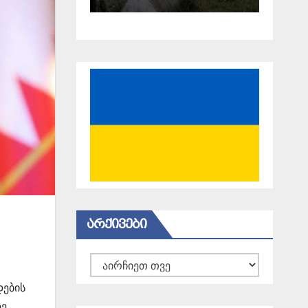
18 წელი
გავიდა
ᲐᲠᲥᲘᲕᲔᲑᲘ
არქივები
დების
ზე