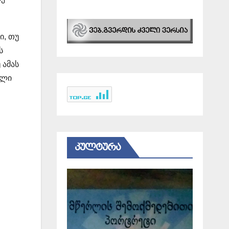
ი, თუ
ს
 ამას
ალი
ᲙᲣᲚᲢᲣᲠᲐ