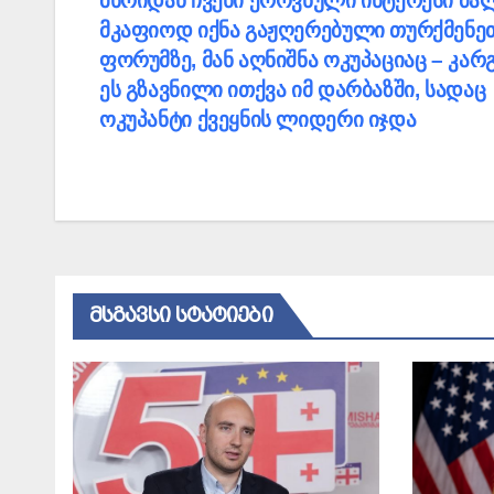
მხრიდან ჩვენი ეროვნული ინტერესი ძა
ნავიგაცია
მკაფიოდ იქნა გაჟღერებული თურქმენე
ფორუმზე, მან აღნიშნა ოკუპაციაც – კარ
ეს გზავნილი ითქვა იმ დარბაზში, სადაც
ოკუპანტი ქვეყნის ლიდერი იჯდა
ᲛᲡᲒᲐᲕᲡᲘ ᲡᲢᲐᲢᲘᲔᲑᲘ