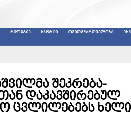
Ა
ᲠᲔᲚᲘᲒᲘᲐ
ᲡᲞᲝᲠᲢᲘ
ᲗᲕᲘᲗᲛᲛᲐᲠᲗᲕᲔᲚᲝᲑᲐ
ᲘᲡ
შვილმა შეკრება-
ბთან დაკავშირებულ
ო ცვლილებებს ხელი