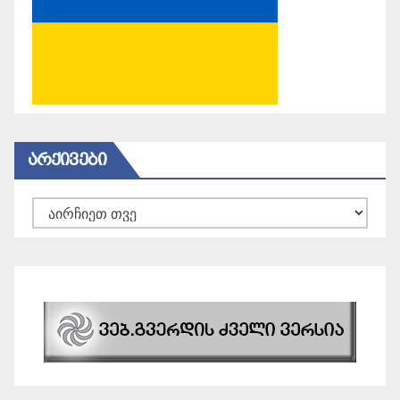
ᲐᲠᲥᲘᲕᲔᲑᲘ
არქივები