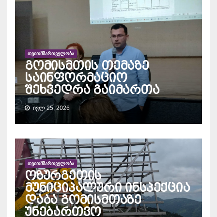
ᲗᲕᲘᲗᲛᲛᲐᲠᲗᲕᲔᲚᲝᲑᲐ
გომისმთის თემაზე
საინფორმაციო
შეხვედრა გაიმართა
ᲘᲕᲚ 25, 2026
ᲗᲕᲘᲗᲛᲛᲐᲠᲗᲕᲔᲚᲝᲑᲐ
ოზურგეთის
მუნიციპალური ინსპექცია
დაბა გომისმთაზე
უნებართვო