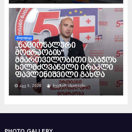
ᲞᲝᲚᲘᲢᲘᲙᲐ
„ნაციონალური
მოძრაობის“
მმართველობითი საბჭოს
ხელმძღვანელი ირაკლი
ფავლენიშვილი გახდა
ᲐᲒᲕ 5, 2026
ᲜᲣᲒᲖᲐᲠ ᲐᲡᲐᲗᲘᲐᲜᲘ
PHOTO GALLERY