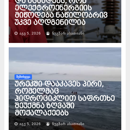
და აცხადებს, რომ
ელექტროენერგიის
მიწოდება ნაწილობრივ
უკვე აღდგენილია
ᲐᲒᲕ 5, 2026
ᲜᲣᲒᲖᲐᲠ ᲐᲡᲐᲗᲘᲐᲜᲘ
ᲨᲔᲛᲗᲮᲕᲔᲕᲐ
ურეკში დააკავეს პირი,
რომელმაც
ჰიდროციკლით საფრთხე
შეუქმნა ზღვაში
მოქალაქეებს
ᲐᲒᲕ 5, 2026
ᲜᲣᲒᲖᲐᲠ ᲐᲡᲐᲗᲘᲐᲜᲘ