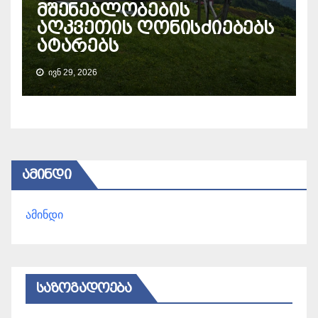
მშენებლობების
აღკვეთის ღონისძიებებს
ატარებს
ᲘᲕᲜ 29, 2026
ᲐᲛᲘᲜᲓᲘ
ამინდი
ᲡᲐᲖᲝᲒᲐᲓᲝᲔᲑᲐ