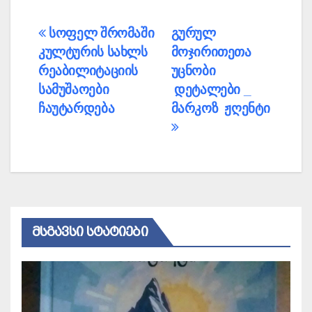
პოსტის
სოფელ შრომაში
გურულ
კულტურის სახლს
მოჯირითეთა
ნავიგაცია
რეაბილიტაციის
უცნობი
სამუშაოები
დეტალები _
ჩაუტარდება
მარკოზ ჟღენტი
ᲛᲡᲒᲐᲕᲡᲘ ᲡᲢᲐᲢᲘᲔᲑᲘ