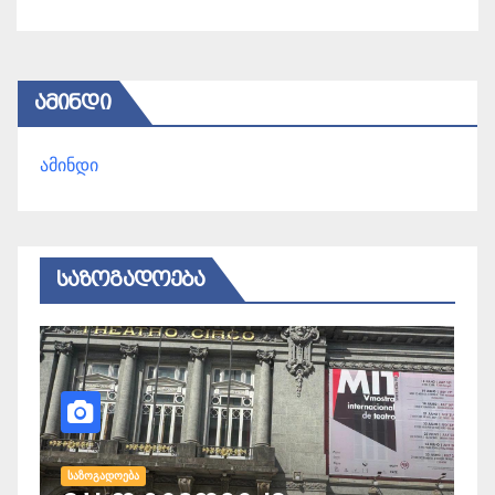
ᲐᲛᲘᲜᲓᲘ
ამინდი
ᲡᲐᲖᲝᲒᲐᲓᲝᲔᲑᲐ
ᲡᲐᲖᲝᲒᲐᲓᲝᲔᲑᲐ