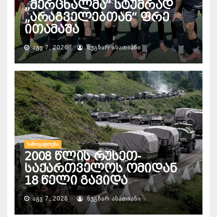
„მერცხალმა“ სტუმრად
„არაგველებთან“ ფრე
ითამაშა
ᲐᲒᲕ 7, 2026
ᲜᲣᲒᲖᲐᲠ ᲐᲡᲐᲗᲘᲐᲜᲘ
ᲡᲐᲖᲝᲒᲐᲓᲝᲔᲑᲐ
2008 წლის რუსეთ-
საქართველოს ომიდან
18 წელი გავიდა
ᲐᲒᲕ 7, 2026
ᲜᲣᲒᲖᲐᲠ ᲐᲡᲐᲗᲘᲐᲜᲘ