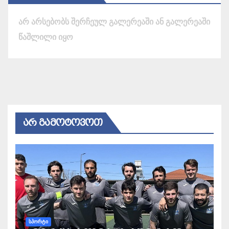
არ არსებობს შერჩეულ გალერეაში ან გალერეაში
წაშლილი იყო
ᲐᲠ ᲒᲐᲛᲝᲢᲝᲕᲝᲗ
ᲡᲞᲝᲠᲢᲘ