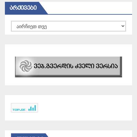
ᲐᲠᲥᲘᲕᲔᲑᲘ
არქივები