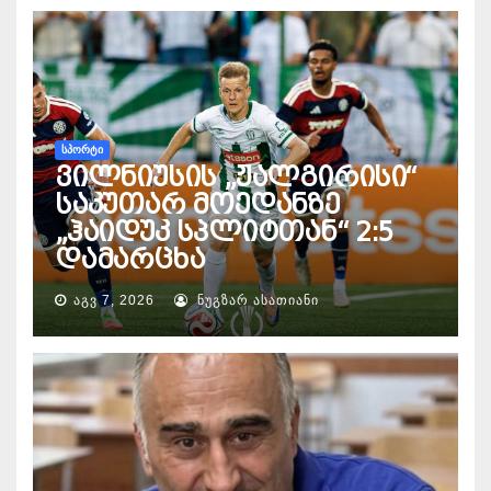
ᲡᲞᲝᲠᲢᲘ
ვილნიუსის „ჟალგირისი“
საკუთარ მოედანზე
„ჰაიდუკ სპლიტთან“ 2:5
დამარცხა
ᲐᲒᲕ 7, 2026
ᲜᲣᲒᲖᲐᲠ ᲐᲡᲐᲗᲘᲐᲜᲘ