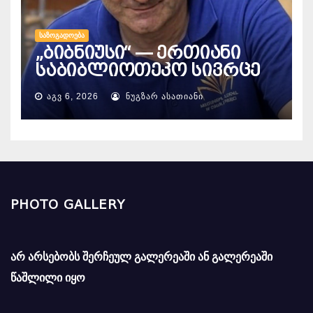
ᲡᲐᲖᲝᲒᲐᲓᲝᲔᲑᲐ
„ბიბნიუსი“ — ერთიანი
საბიბლიოთეკო სივრცე
ᲐᲒᲕ 6, 2026
ᲜᲣᲒᲖᲐᲠ ᲐᲡᲐᲗᲘᲐᲜᲘ
PHOTO GALLERY
არ არსებობს შერჩეულ გალერეაში ან გალერეაში
წაშლილი იყო