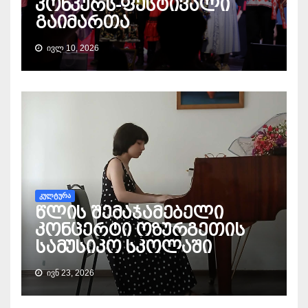
კონკურს-ფესტივალი
გაიმართა
ᲘᲕᲚ 10, 2026
ᲙᲣᲚᲢᲣᲠᲐ
წლის შემაჯამებელი
კონცერტი ოზურგეთის
სამუსიკო სკოლაში
ᲘᲕᲜ 23, 2026