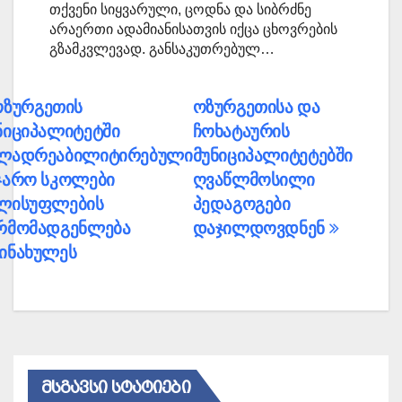
თქვენი სიყვარული, ცოდნა და სიბრძნე
არაერთი ადამიანისათვის იქცა ცხოვრების
გზამკვლევად. განსაკუთრებულ…
პოსტის
ზურგეთის
ოზურგეთისა და
ნიციპალიტეტში
ჩოხატაურის
ნავიგაცია
ლადრეაბილიტირებული
მუნიციპალიტეტებში
ჯარო სკოლები
ღვაწლმოსილი
ლისუფლების
პედაგოგები
რმომადგენლება
დაჯილდოვდნენ
ინახულეს
ᲛᲡᲒᲐᲕᲡᲘ ᲡᲢᲐᲢᲘᲔᲑᲘ