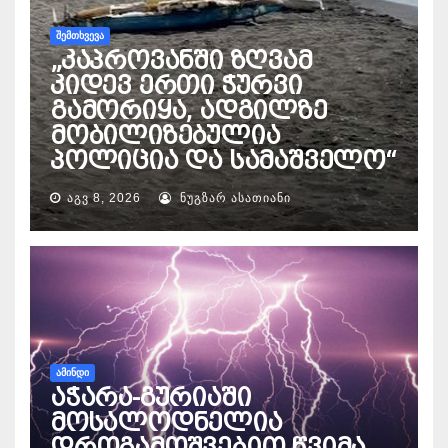
ᲨᲔᲛᲗᲮᲕᲔᲕᲐ
„კაპროვანში ზღვამ
კიდევ ერთი ჭურვი
გამორიყა, ადგილზე
მობილიზებულია
პოლიცია და სამაშველო“
ᲐᲒᲕ 8, 2026
ᲜᲣᲒᲖᲐᲠ ᲐᲡᲐᲗᲘᲐᲜᲘ
ᲐᲛᲘᲜᲓᲘ
აჭარა-გურიაში
მოსალოდნელია
დროგამოშვებით წვიმა,