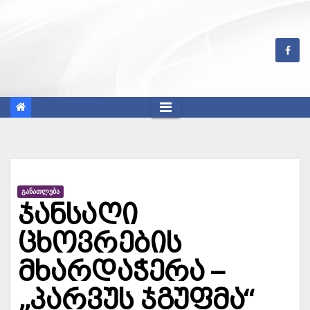
Skip
to
content
ᲒᲐᲜᲐᲗᲚᲔᲑᲐ
ჯანსაღი
ცხოვრების
მხარდაჭერა –
„პარვუს ჯგუფმა“