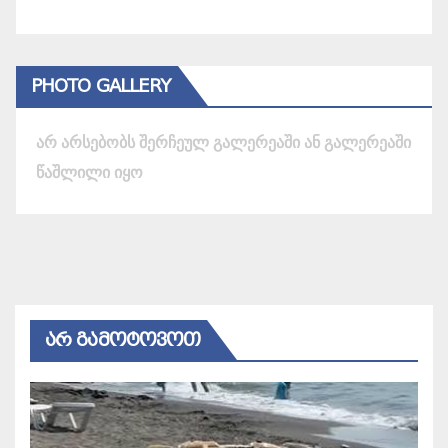
PHOTO GALLERY
არ არსებობს შერჩეულ გალერეაში ან გალერეაში
წაშლილი იყო
ᲐᲠ ᲒᲐᲛᲝᲢᲝᲕᲝᲗ