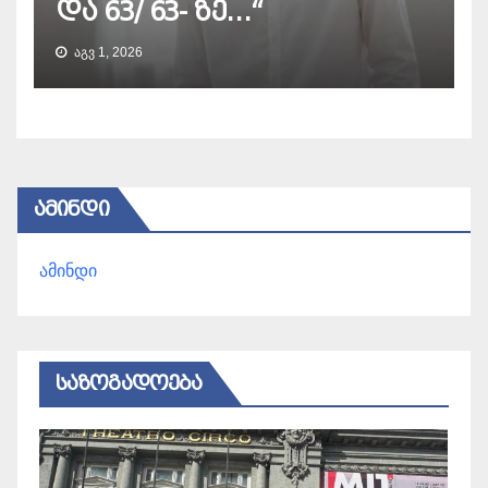
და 63/ 63- ზე…“
ᲐᲒᲕ 1, 2026
ᲐᲛᲘᲜᲓᲘ
ამინდი
ᲡᲐᲖᲝᲒᲐᲓᲝᲔᲑᲐ