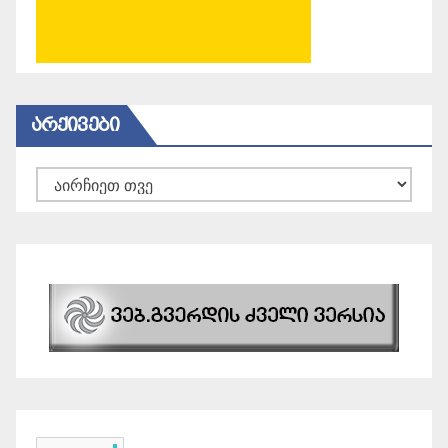
ᲐᲠᲥᲘᲕᲔᲑᲘ
არქივები