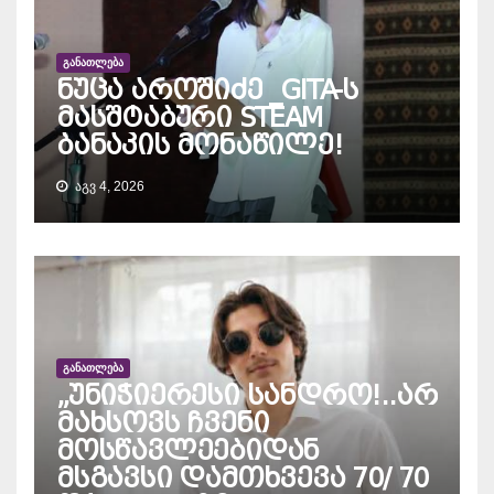
ᲒᲐᲜᲐᲗᲚᲔᲑᲐ
ნუცა აროშიძე _GITA-ს
მასშტაბური STEAM
ბანაკის მონაწილე!
ᲐᲒᲕ 4, 2026
ᲒᲐᲜᲐᲗᲚᲔᲑᲐ
„უნიჭიერესი სანდრო!..არ
მახსოვს ჩვენი
მოსწავლეებიდან
მსგავსი დამთხვევა 70/ 70