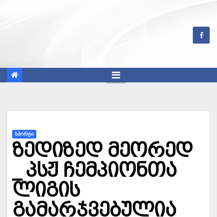
Skip
to
content
ᲡᲞᲝᲠᲢᲘ
ზედიზედ მეორედ
_ პსჟ ჩემპიონთა
ლიგის
გამარჯვებულია