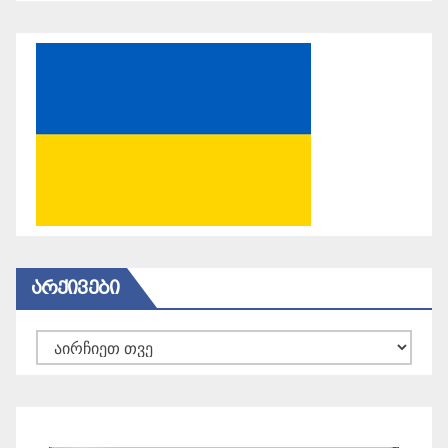
ᲐᲠᲥᲘᲕᲔᲑᲘ
არქივები