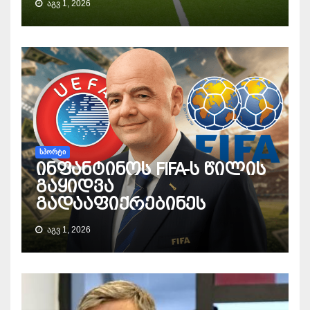
ᲐᲒᲕ 1, 2026
ᲡᲞᲝᲠᲢᲘ
ინფანტინოს FIFA-ს წილის
გაყიდვა
გადააფიქრებინეს
ᲐᲒᲕ 1, 2026