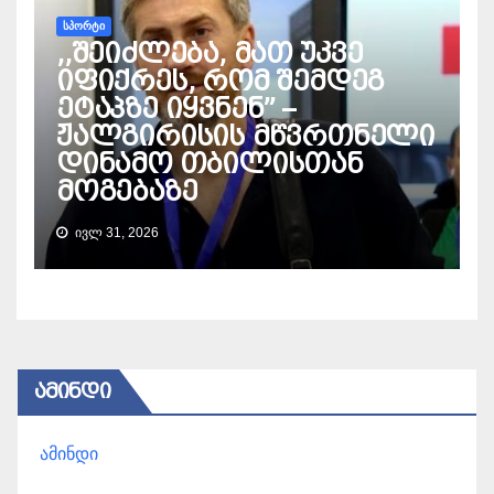
ᲡᲞᲝᲠᲢᲘ
,,შეიძლება, მათ უკვე
იფიქრეს, რომ შემდეგ
ეტაპზე იყვნენ” –
ჟალგირისის მწვრთნელი
დინამო თბილისთან
მოგებაზე
ᲘᲕᲚ 31, 2026
ᲐᲛᲘᲜᲓᲘ
ამინდი