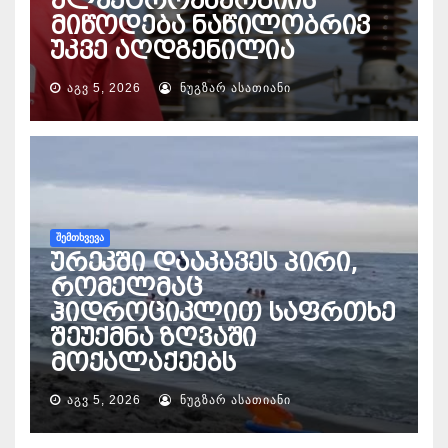
ელექტროენერგიის
მიწოდება ნაწილობრივ
უკვე აღდგენილია
ᲐᲒᲕ 5, 2026
ᲜᲣᲒᲖᲐᲠ ᲐᲡᲐᲗᲘᲐᲜᲘ
ᲨᲔᲛᲗᲮᲕᲔᲕᲐ
ურეკში დააკავეს პირი,
რომელმაც
ჰიდროციკლით საფრთხე
შეუქმნა ზღვაში
მოქალაქეებს
ᲐᲒᲕ 5, 2026
ᲜᲣᲒᲖᲐᲠ ᲐᲡᲐᲗᲘᲐᲜᲘ