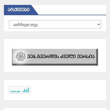
ᲐᲠᲥᲘᲕᲔᲑᲘ
არქივები