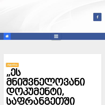
Skip
to
content
ᲘᲡᲢᲝᲠᲘᲐ
„ეს
მნიშვნელოვანი
დოკუმენტი,
საფრანგეთში