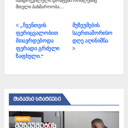
ჩანდრეკილელი დოსტები რომლებიც
მთელი ბახმაროობა…
პოსტის
„ჩვენთვის
მუზეუმების
ფერიცვალობით
საერთაშორისო
ნავიგაცია
მთავრდებოდა
დღე აღინიშნა
ფერადი გრძელი
ზაფხული.“
ᲛᲡᲒᲐᲕᲡᲘ ᲡᲢᲐᲢᲘᲔᲑᲘ
ᲘᲡᲢᲝᲠᲘᲐ
მუზეუმების