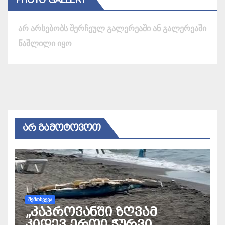
არ არსებობს შერჩეულ გალერეაში ან გალერეაში
წაშლილი იყო
ᲐᲠ ᲒᲐᲛᲝᲢᲝᲕᲝᲗ
ᲨᲔᲛᲗᲮᲕᲔᲕᲐ
„კაპროვანში ზღვამ
კიდევ ერთი ჭურვი