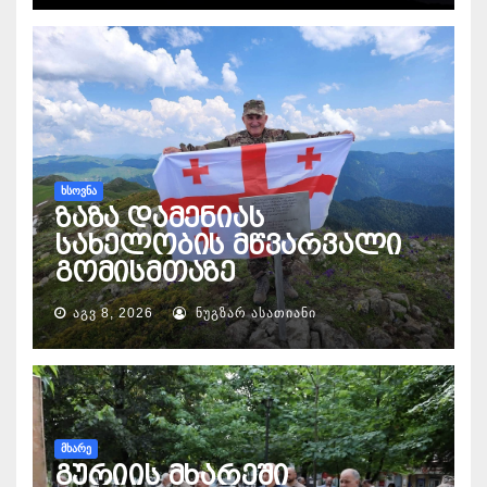
ᲮᲡᲝᲕᲜᲐ
ზაზა დამენიას
სახელობის მწვარვალი
გომისმთაზე
ᲐᲒᲕ 8, 2026
ᲜᲣᲒᲖᲐᲠ ᲐᲡᲐᲗᲘᲐᲜᲘ
ᲛᲮᲐᲠᲔ
გურიის მხარეში