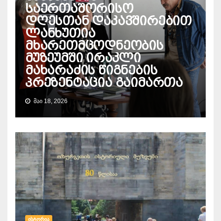
საერთაშორისო
დღესთან დაკავშირებით
ლანხუთია
მხარეთმცოდნეობის
მუზეუმში ირაკლი
მახარაძის წიგნების
პრეზენტაცია გაიმართა
ᲛᲐᲘ 18, 2026
ᲘᲡᲢᲝᲠᲘᲐ