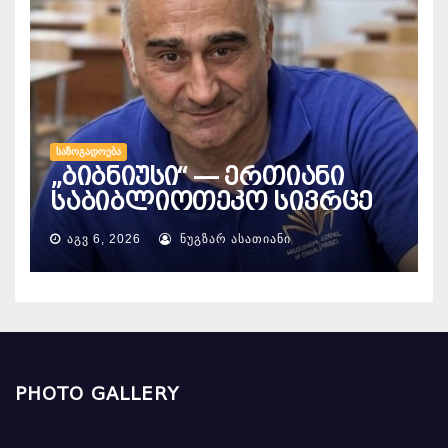
ᲡᲐᲖᲝᲒᲐᲓᲝᲔᲑᲐ
„ბიბნიუსი“ — ერთიანი
საბიბლიოთეკო სივრცე
ᲐᲒᲕ 6, 2026
ᲜᲣᲒᲖᲐᲠ ᲐᲡᲐᲗᲘᲐᲜᲘ
PHOTO GALLERY