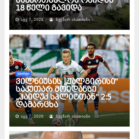
საქართველოს ომიდან
18 წელი გავიდა
ᲐᲒᲕ 7, 2026
ᲜᲣᲒᲖᲐᲠ ᲐᲡᲐᲗᲘᲐᲜᲘ
ᲡᲞᲝᲠᲢᲘ
ვილნიუსის „ჟალგირისი“
საკუთარ მოედანზე
„ჰაიდუკ სპლიტთან“ 2:5
დამარცხა
ᲐᲒᲕ 7, 2026
ᲜᲣᲒᲖᲐᲠ ᲐᲡᲐᲗᲘᲐᲜᲘ