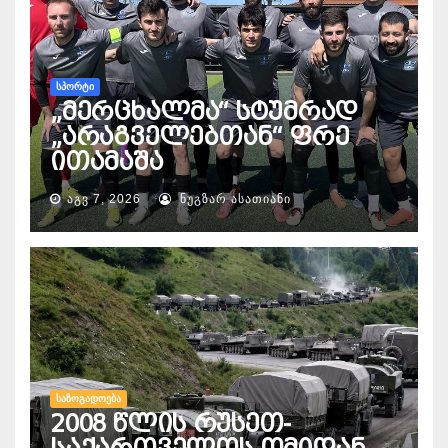
ᲡᲞᲝᲠᲢᲘ
„მერცხალმა“ სტუმრად
„არაგველებთან“ ფრე
ითამაშა
ᲐᲒᲕ 7, 2026
ᲜᲣᲒᲖᲐᲠ ᲐᲡᲐᲗᲘᲐᲜᲘ
ᲡᲐᲖᲝᲒᲐᲓᲝᲔᲑᲐ
2008 წლის რუსეთ-