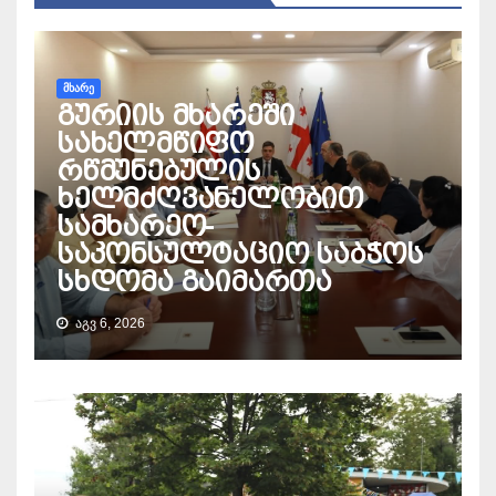
ᲛᲮᲐᲠᲔ
გურიის მხარეში
სახელმწიფო
რწმუნებულის
ხელმძღვანელობით
სამხარეო-
საკონსულტაციო საბჭოს
სხდომა გაიმართა
ᲐᲒᲕ 6, 2026