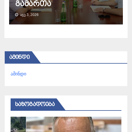
გამართა
ᲐᲒᲕ 3, 2026
ᲐᲛᲘᲜᲓᲘ
ამინდი
ᲡᲐᲖᲝᲒᲐᲓᲝᲔᲑᲐ