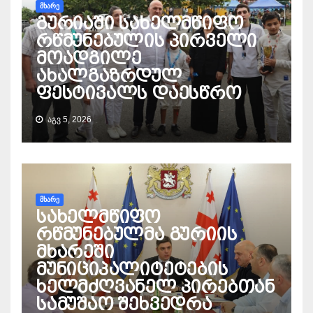
ᲛᲮᲐᲠᲔ
გურიაში სახელმწიფო
რწმუნებულის პირველი
მოადგილე
ახალგაზრდულ
ფესტივალს დაესწრო
ᲐᲒᲕ 5, 2026
ᲛᲮᲐᲠᲔ
სახელმწიფო
რწმუნებულმა გურიის
მხარეში
მუნიციპალიტეტების
ხელმძღვანელ პირებთან
სამუშაო შეხვედრა