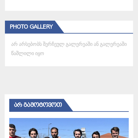
PHOTO GALLERY
არ არსებობს შერჩეულ გალერეაში ან გალერეაში
წაშლილი იყო
ᲐᲠ ᲒᲐᲛᲝᲢᲝᲕᲝᲗ