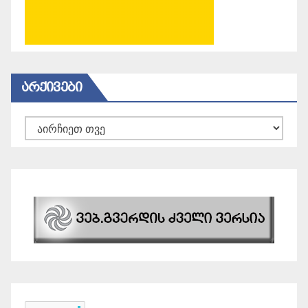
ᲐᲠᲥᲘᲕᲔᲑᲘ
არქივები