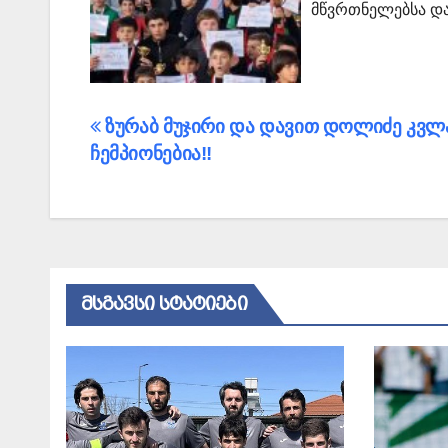
მწვრთნელებსა და
პოსტის
ზურაბ მუჯირი და დავით დოლიძე კვლ
ჩემპიონებია!!
ნავიგაცია
ᲛᲡᲒᲐᲕᲡᲘ ᲡᲢᲐᲢᲘᲔᲑᲘ