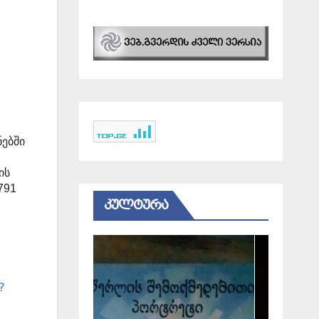
ნებში
ის
791
ᲙᲣᲚᲢᲣᲠᲐ
?