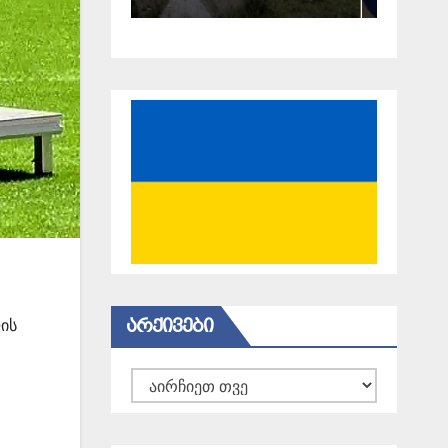
18 წელი
გავიდა
ᲐᲠᲥᲘᲕᲔᲑᲘ
ლის
არქივები