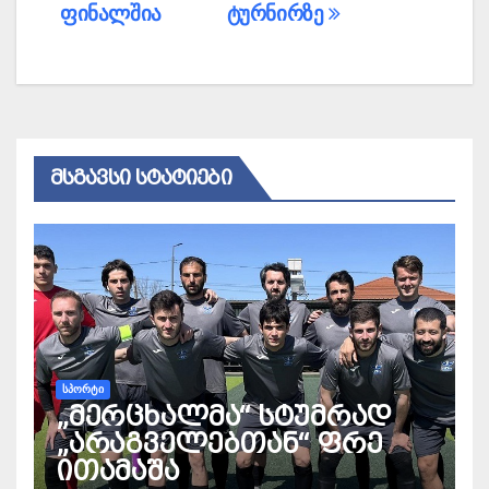
ფინალშია
ტურნირზე
ᲛᲡᲒᲐᲕᲡᲘ ᲡᲢᲐᲢᲘᲔᲑᲘ
ᲡᲞᲝᲠᲢᲘ
„მერცხალმა“ სტუმრად
„არაგველებთან“ ფრე
ითამაშა