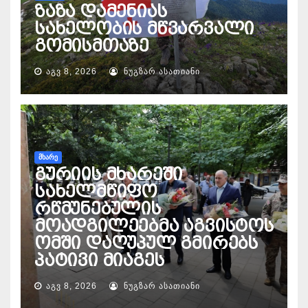
ზაზა დამენიას
სახელობის მწვარვალი
გომისმთაზე
ᲐᲒᲕ 8, 2026
ᲜᲣᲒᲖᲐᲠ ᲐᲡᲐᲗᲘᲐᲜᲘ
ᲛᲮᲐᲠᲔ
გურიის მხარეში
სახელმწიფო
რწმუნებულის
მოადგილეებმა აგვისტოს
ომში დაღუპულ გმირებს
პატივი მიაგეს
ᲐᲒᲕ 8, 2026
ᲜᲣᲒᲖᲐᲠ ᲐᲡᲐᲗᲘᲐᲜᲘ