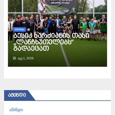
ᲡᲞᲝᲠᲢᲘ
ბესიკ ხარძიანის თასი
„ლანჩხუთელებს“
გადაეცათ
ᲐᲒᲕ 1, 2026
ᲐᲛᲘᲜᲓᲘ
ამინდი