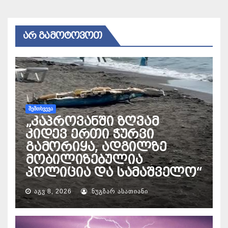
ᲐᲠ ᲒᲐᲛᲝᲢᲝᲕᲝᲗ
ᲨᲔᲛᲗᲮᲕᲔᲕᲐ
„კაპროვანში ზღვამ
კიდევ ერთი ჭურვი
გამორიყა, ადგილზე
მობილიზებულია
პოლიცია და სამაშველო“
ᲐᲒᲕ 8, 2026
ᲜᲣᲒᲖᲐᲠ ᲐᲡᲐᲗᲘᲐᲜᲘ