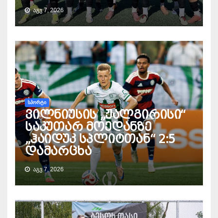
ᲐᲒᲕ 7, 2026
ᲡᲞᲝᲠᲢᲘ
ვილნიუსის „ჟალგირისი“
საკუთარ მოედანზე
„ჰაიდუკ სპლიტთან“ 2:5
დამარცხა
ᲐᲒᲕ 7, 2026