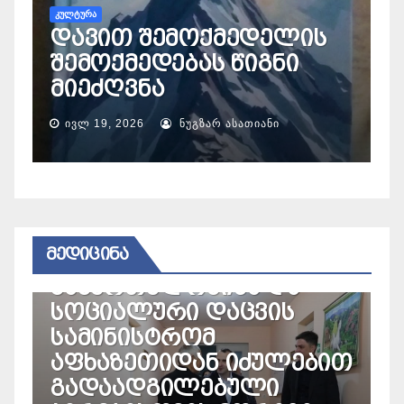
ᲙᲣᲚᲢᲣᲠᲐ
დავით შემოქმედელის
შემოქმედებას წიგნი
კ
მიეძღვნა
გ
ᲘᲕᲚ 19, 2026
ᲜᲣᲒᲖᲐᲠ ᲐᲡᲐᲗᲘᲐᲜᲘ
ᲛᲔᲓᲘᲪᲘᲜᲐ
ᲛᲮᲐᲠᲔ
აფხაზეთის
ავტონომიური
ᲛᲔᲓᲘᲪᲘᲜᲐ
რესპუბლიკის
ჯანმრთელობისა და
ᲛᲔ
სოციალური დაცვის
ჯ
სამინისტრომ
უ
აფხაზეთიდან იძულებით
ა
გადაადგილებული