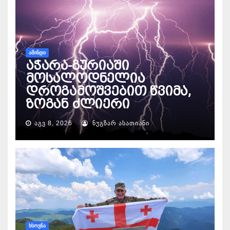
ᲐᲛᲘᲜᲓᲘ
აჭარა-გურიაში
მოსალოდნელია
დროგამოშვებით წვიმა,
ზოგან ძლიერი
ᲐᲒᲕ 8, 2026
ᲜᲣᲒᲖᲐᲠ ᲐᲡᲐᲗᲘᲐᲜᲘ
ᲮᲡᲝᲕᲜᲐ