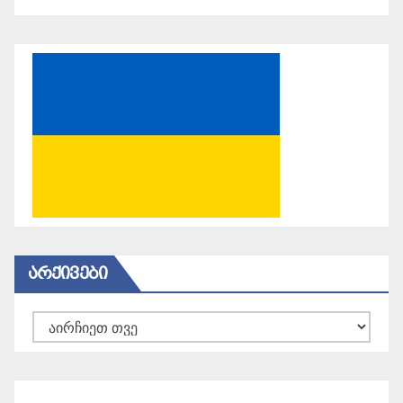
ᲐᲠᲥᲘᲕᲔᲑᲘ
არქივები