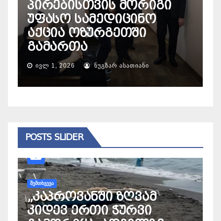
პირებისთვის მორიგი
მ
უფასო სამედიცინო
ს
აქცია ოზურგეთში
გამართა
გ
ᲘᲕᲚ 1, 2026
ᲜᲣᲒᲖᲐᲠ ᲐᲡᲐᲗᲘᲐᲜᲘ
POSTS SLIDER
ᲨᲔᲛᲗᲮᲕᲔᲕᲐ
„კაპროვანში ზღვამ
კიდევ ერთი ჭურვი
ᲐᲛ