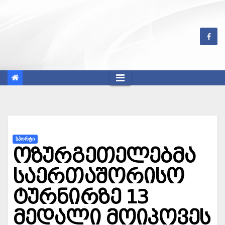
Skip
to
content
ᲡᲞᲝᲠᲢᲘ
ოზურგეთელებმა
საერთაშორისო
ტურნირზე 13
მედალი მოიპოვეს