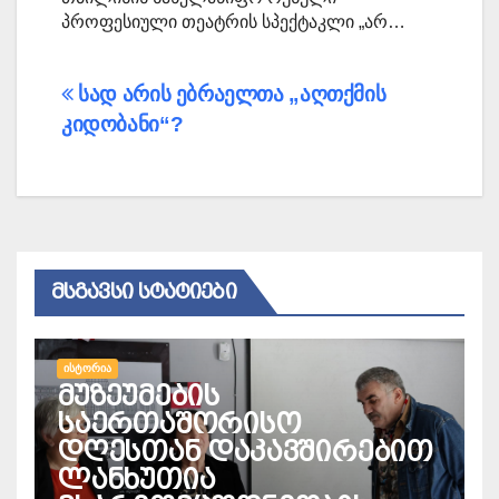
პროფესიული თეატრის სპექტაკლი „არ…
პოსტის
სად არის ებრაელთა „აღთქმის
კიდობანი“?
ნავიგაცია
ᲛᲡᲒᲐᲕᲡᲘ ᲡᲢᲐᲢᲘᲔᲑᲘ
ᲘᲡᲢᲝᲠᲘᲐ
მუზეუმების
საერთაშორისო
დღესთან დაკავშირებით
ლანხუთია